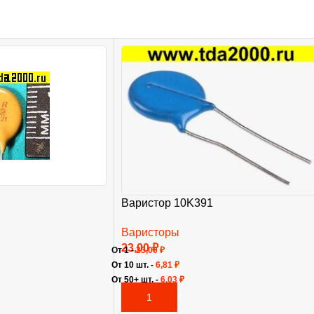
Варистор 10K391
Варисторы
23,00
₽
От 1 -
23,00
₽
От 10 шт. -
6,81
₽
От 50+ шт. -
6,03
₽
В КОРЗИНУ