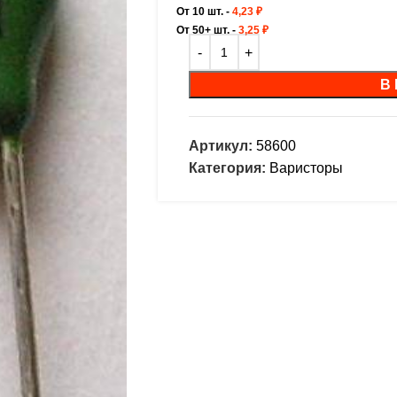
От 10 шт. -
4,23
₽
От 50+ шт. -
3,25
₽
В
Артикул:
58600
Категория:
Варисторы