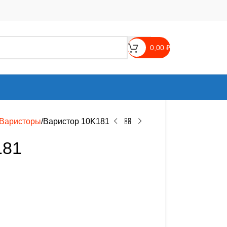
0,00
₽
Варисторы
Варистор 10K181
181