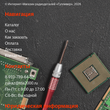
© Интернет-Магазин радиодеталей «Гулливер», 2026
Навигация
Каталог
О нас
Как заказать
Оплата
Доставка
Контакты
Контакты
8-910-789-64-52
zakaz@tda2000.ru
Пн-Пт: с 9:00 до 17:00
Сб-Вс: Выходной
Юридическая информация