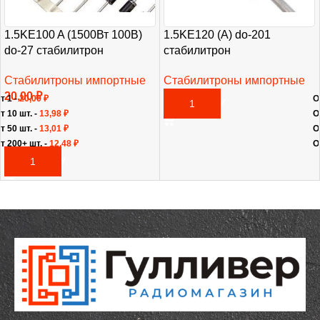
1.5KE100 A (1500Вт 100В)
1.5KE120 (A) do-201
do-27 стабилитрон
стабилитрон
Стабилитроны импортные
Стабилитроны импортные
20,00
₽
20,00
₽
т 1 -
20,00
₽
О
В КОРЗИНУ
т 10 шт. -
13,98
₽
О
т 50 шт. -
13,01
₽
О
т 200+ шт. -
12,48
₽
О
В КОРЗИНУ