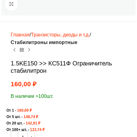
Нажмите, чтобы увеличить
Главная
Транзисторы, диоды и т.д.
Стабилитроны импортные
1.5KE150 >> КС511Ф Ограничитель
стабилитрон
160,00
₽
В наличии >100шт.
От 1 -
160,00
₽
От 5 шт. -
148,74
₽
От 20 шт. -
142,91
₽
От 100+ шт. -
133,74
₽