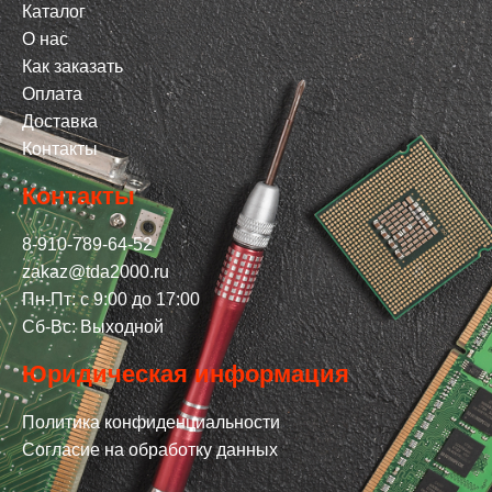
Каталог
О нас
Как заказать
Оплата
Доставка
Контакты
Контакты
8-910-789-64-52
zakaz@tda2000.ru
Пн-Пт: с 9:00 до 17:00
Сб-Вс: Выходной
Юридическая информация
Политика конфиденциальности
Согласие на обработку данных