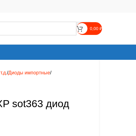
0,00
₽
.д.
Диоды импортные
P sot363 диод