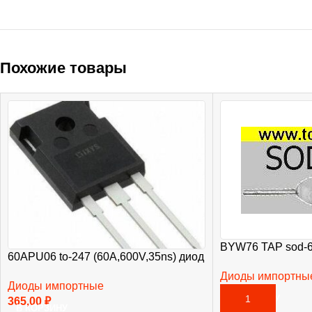
Похожие товары
BYW76 TAP sod-6
60APU06 to-247 (60A,600V,35ns) диод
Диоды импортны
Диоды импортные
73,00
₽
В КОРЗИНУ
365,00
₽
В КОРЗИНУ