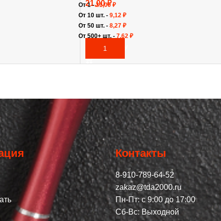
21,00
₽
От 1 -
21,00
₽
От 10 шт. -
9,12
₽
От 50 шт. -
8,27
₽
От 500+ шт. -
7,62
₽
В КОРЗИНУ
ация
Контакты
8-910-789-64-52
zakaz@tda2000.ru
ать
Пн-Пт: с 9:00 до 17:00
Сб-Вс: Выходной