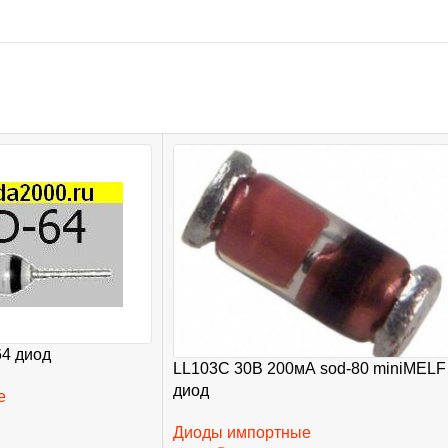
4 диод
LL103C 30В 200мА sod-80 miniMELF
диод
е
Диоды импортные