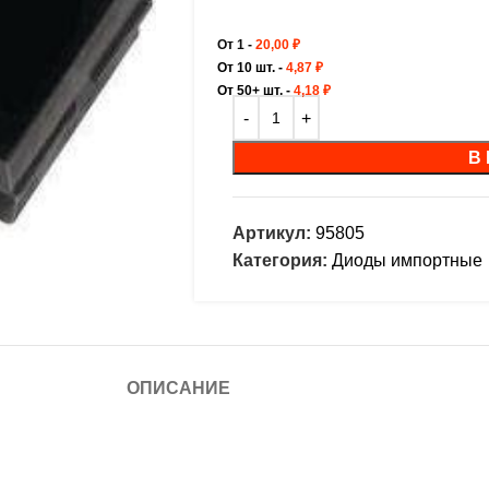
От 1 -
20,00
₽
От 10 шт. -
4,87
₽
От 50+ шт. -
4,18
₽
В
Артикул:
95805
Категория:
Диоды импортные
ОПИСАНИЕ