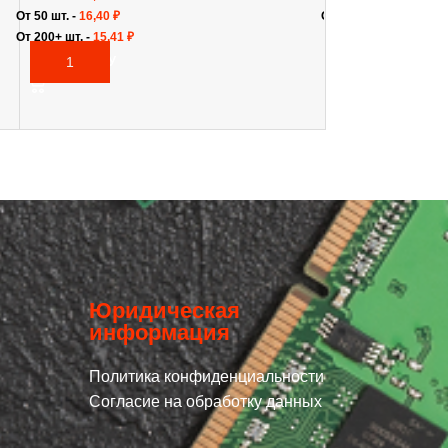
От 50 шт. -
16,40
₽
От 50+ шт. -
9,28
₽
От 200+ шт. -
15,41
₽
В КОРЗИНУ
В КОРЗИНУ
Юридическая
информация
Политика конфиденциальности
Согласие на обработку данных