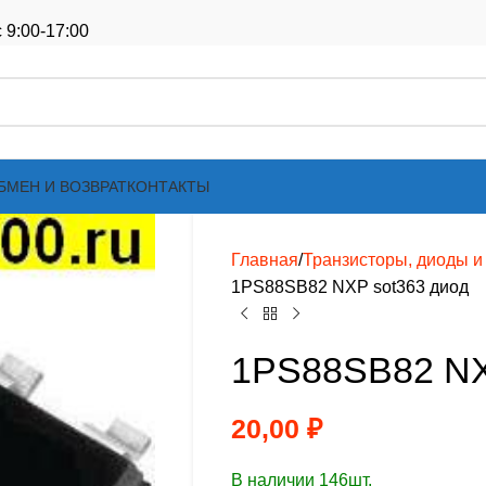
 9:00-17:00
БМЕН И ВОЗВРАТ
КОНТАКТЫ
Главная
Транзисторы, диоды и т
1PS88SB82 NXP sot363 диод
1PS88SB82 NX
20,00
₽
В наличии 146шт.