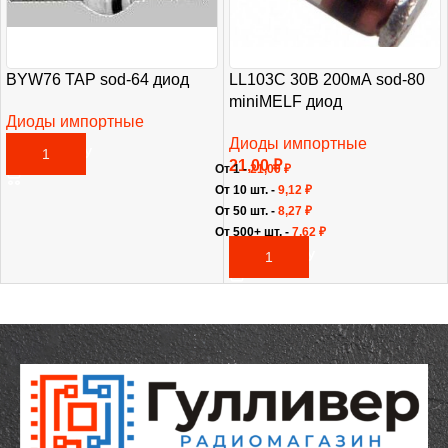
BYW76 TAP sod-64 диод
LL103C 30В 200мА sod-80
miniMELF диод
Диоды импортные
73,00
₽
Диоды импортные
В КОРЗИНУ
21,00
₽
От 1 -
21,00
₽
От 10 шт. -
9,12
₽
От 50 шт. -
8,27
₽
От 500+ шт. -
7,62
₽
В КОРЗИНУ