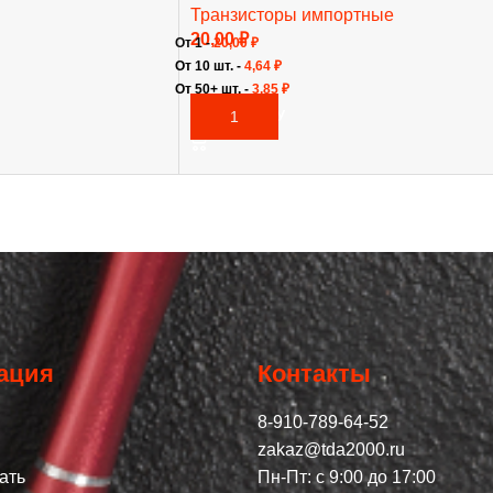
Транзисторы импортные
20,00
₽
От 1 -
20,00
₽
От 10 шт. -
4,64
₽
От 50+ шт. -
3,85
₽
В КОРЗИНУ
ация
Контакты
8-910-789-64-52
zakaz@tda2000.ru
ать
Пн-Пт: с 9:00 до 17:00