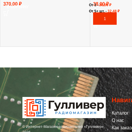
370,00
₽
38,00
₽
От 1 -
38,00
₽
В КОРЗИНУ
От 5+ шт. -
32,48
₽
В КОРЗИНУ
Навиг
Каталог
О нас
© Интернет-Магазин радиодеталей «Гулливер»,
Как заказ