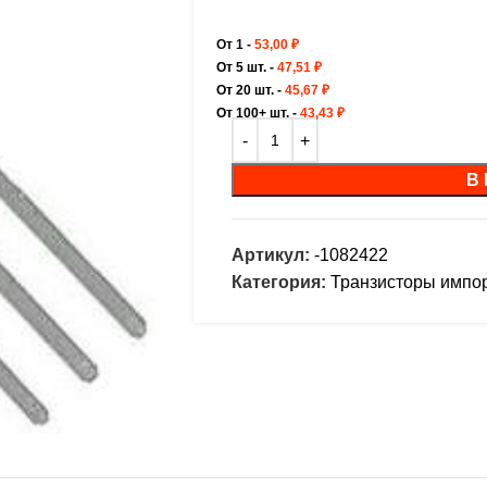
От 1 -
53,00
₽
От 5 шт. -
47,51
₽
От 20 шт. -
45,67
₽
От 100+ шт. -
43,43
₽
В
Артикул:
-1082422
Категория:
Транзисторы импо