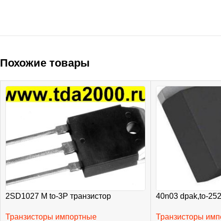
Похожие товары
2SD1027 M to-3P транзистор
40n03 dpak,to-25
Транзисторы импортные
Транзисторы им