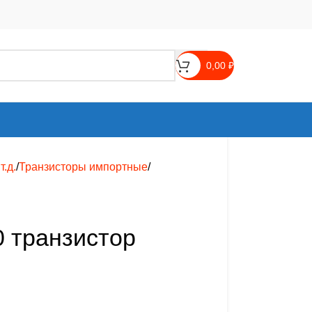
0,00
₽
.д.
Транзисторы импортные
 транзистор