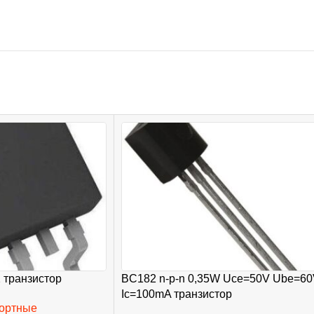
2 транзистор
BC182 n-p-n 0,35W Uce=50V Ube=6
Ic=100mA транзистор
портные