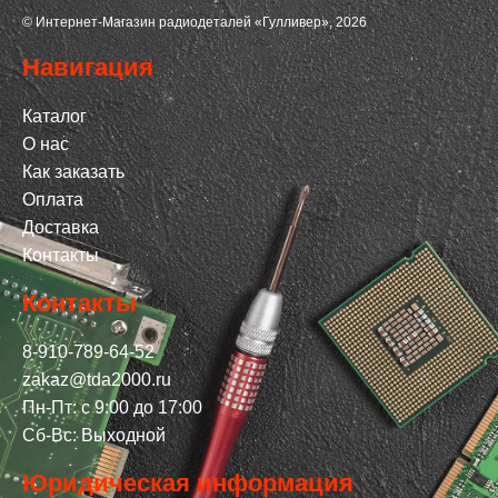
© Интернет-Магазин радиодеталей «Гулливер», 2026
Навигация
Каталог
О нас
Как заказать
Оплата
Доставка
Контакты
Контакты
8-910-789-64-52
zakaz@tda2000.ru
Пн-Пт: с 9:00 до 17:00
Сб-Вс: Выходной
Юридическая информация