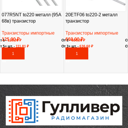
077R5NT to220 металл (95А
20ETF06 to220-2 металл
68в) транзистор
транзистор
Транзисторы импортные
Транзисторы импортные
125,00
₽
660,00
₽
т 1 -
125,00
₽
От 1 -
660,00
₽
О
т 5+ шт. -
111,81
₽
От 3+ шт. -
636,60
₽
О
В КОРЗИНУ
В КОРЗИНУ