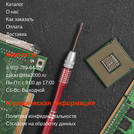
Каталог
О нас
Как заказать
Оплата
Доставка
Контакты
Контакты
8-910-789-64-52
zakaz@tda2000.ru
Пн-Пт: с 9:00 до 17:00
Сб-Вс: Выходной
Юридическая информация
Политика конфиденциальности
Согласие на обработку данных