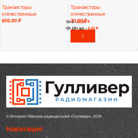
Транзисторы
Транзисторы
отечественные
отечественные
600,00
₽
20,00
₽
От 1 -
20,00
₽
В КОРЗИНУ
От 10+ шт. -
6,09
₽
В КОРЗИНУ
© Интернет-Магазин радиодеталей «Гулливер», 2026
Навигация