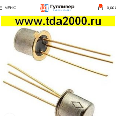
0
МЕНЮ
0,00