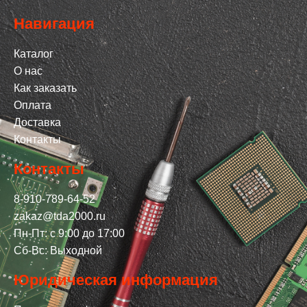
Навигация
Каталог
О нас
Как заказать
Оплата
Доставка
Контакты
Контакты
8-910-789-64-52
zakaz@tda2000.ru
Пн-Пт: с 9:00 до 17:00
Сб-Вс: Выходной
Юридическая информация