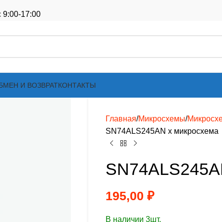
 9:00-17:00
БМЕН И ВОЗВРАТ
КОНТАКТЫ
Главная
Микросхемы
Микросх
SN74ALS245AN х микросхема
SN74ALS245AN
195,00
₽
В наличии 3шт.