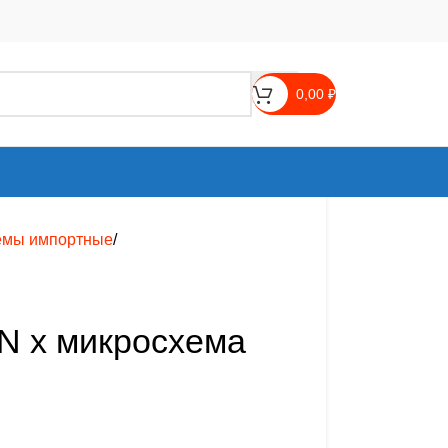
0,00
₽
емы импортные
 х микросхема