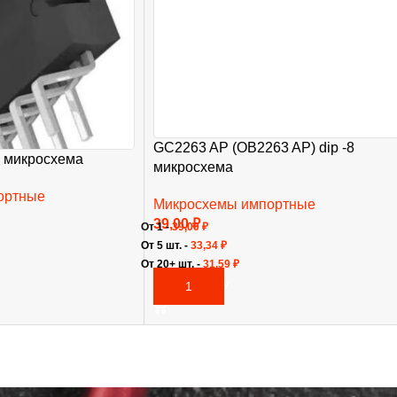
GC2263 AP (OB2263 AP) dip -8
 микросхема
микросхема
ортные
Микросхемы импортные
39,00
₽
От 1 -
39,00
₽
От 5 шт. -
33,34
₽
От 20+ шт. -
31,59
₽
В КОРЗИНУ