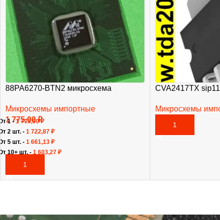
88PA6270-BTN2 микросхема
CVA2417TX sip11
Микросхемы импортные
Микросхемы имп
1 775,00
₽
465,00
₽
От 1 -
1 775,00
₽
В КОРЗИНУ
От 2 шт. -
1 722,87
₽
От 5 шт. -
1 661,13
₽
От 10+ шт. -
1 603,27
₽
В КОРЗИНУ