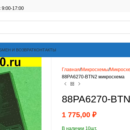
 9:00-17:00
БМЕН И ВОЗВРАТ
КОНТАКТЫ
Главная
Микросхемы
Микросх
88PA6270-BTN2 микросхема
88PA6270-BTN
1 775,00
₽
В наличии 10шт.