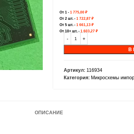
От 1 -
1 775,00
₽
От 2 шт. -
1 722,87
₽
От 5 шт. -
1 661,13
₽
От 10+ шт. -
1 603,27
₽
В
Артикул:
116934
Категория:
Микросхемы импо
ОПИСАНИЕ