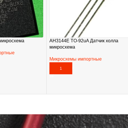
микросхема
AH3144E TO-92uA Датчик холла
микросхема
ортные
Микросхемы импортные
35,00
₽
В КОРЗИНУ