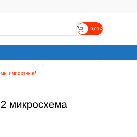
0,00
₽
емы импортные
2 микросхема