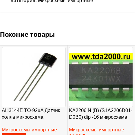
Категория:
Микросхемы импортные
Похожие товары
AH3144E TO-92uA Датчик
KA2206 N (B) (S1A2206D01-
холла микросхема
D0B0) dip -16 микросхема
Микросхемы импортные
Микросхемы импортные