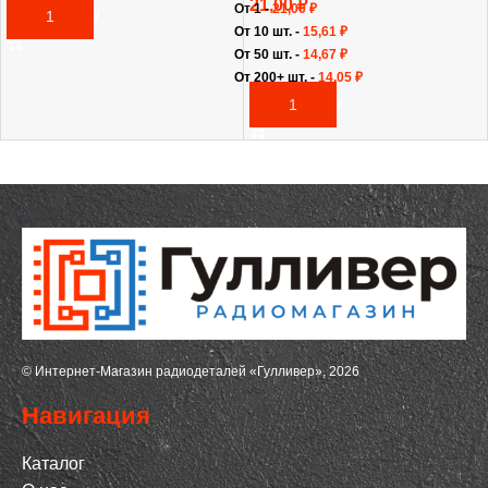
35,00
₽
21,00
₽
От 1 -
21,00
₽
В КОРЗИНУ
От 10 шт. -
15,61
₽
От 50 шт. -
14,67
₽
От 200+ шт. -
14,05
₽
В КОРЗИНУ
© Интернет-Магазин радиодеталей «Гулливер», 2026
Навигация
Каталог