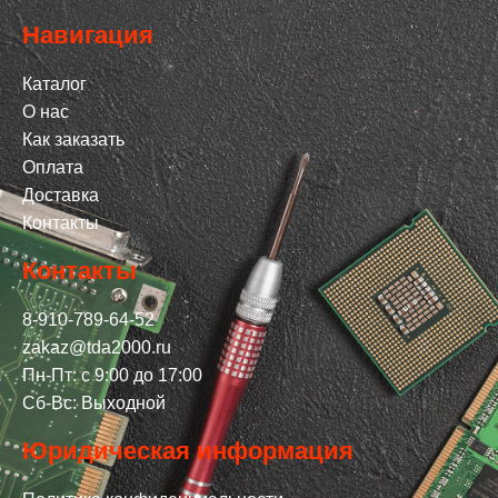
Навигация
Каталог
О нас
Как заказать
Оплата
Доставка
Контакты
Контакты
8-910-789-64-52
zakaz@tda2000.ru
Пн-Пт: с 9:00 до 17:00
Сб-Вс: Выходной
Юридическая информация