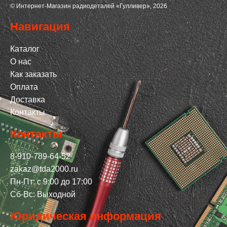
© Интернет-Магазин радиодеталей «Гулливер», 2026
Навигация
Каталог
О нас
Как заказать
Оплата
Доставка
Контакты
Контакты
8-910-789-64-52
zakaz@tda2000.ru
Пн-Пт: с 9:00 до 17:00
Сб-Вс: Выходной
Юридическая информация