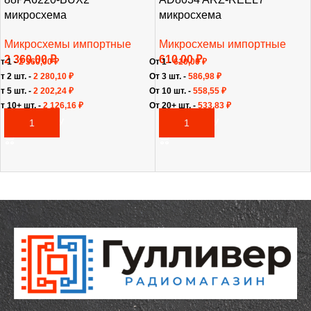
микросхема
микросхема
Микросхемы импортные
Микросхемы импортные
2 360,00
₽
610,00
₽
т 1 -
2 360,00
₽
От 1 -
610,00
₽
т 2 шт. -
2 280,10
₽
От 3 шт. -
586,98
₽
т 5 шт. -
2 202,24
₽
От 10 шт. -
558,55
₽
т 10+ шт. -
2 126,16
₽
От 20+ шт. -
533,83
₽
В КОРЗИНУ
В КОРЗИНУ