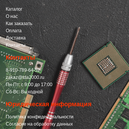
Каталог
О нас
Как заказать
Оплата
Доставка
Контакты
Контакты
8-910-789-64-52
zakaz@tda2000.ru
Пн-Пт: с 9:00 до 17:00
Сб-Вс: Выходной
Юридическая информация
Политика конфиденциальности
Согласие на обработку данных