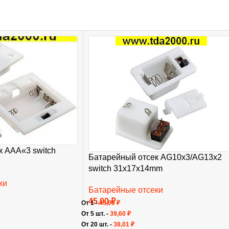
к AAA«3 switch
Батарейный отсек AG10х3/AG13х2
switch 31х17х14mm
ки
Батарейные отсеки
45,00
₽
От 1 -
45,00
₽
От 5 шт. -
39,60
₽
От 20 шт. -
38,01
₽