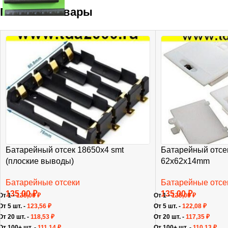
Похожие товары
Батарейный отсек 18650х4 smt
Батарейный отсе
(плоские выводы)
62х62х14mm
Батарейные отсеки
Батарейные отсе
135,00
₽
135,00
₽
От 1 -
135,00
₽
От 1 -
135,00
₽
От 5 шт. -
123,56
₽
От 5 шт. -
122,08
₽
От 20 шт. -
118,53
₽
От 20 шт. -
117,35
₽
От 100+ шт. -
111,14
₽
От 100+ шт. -
110,13
₽