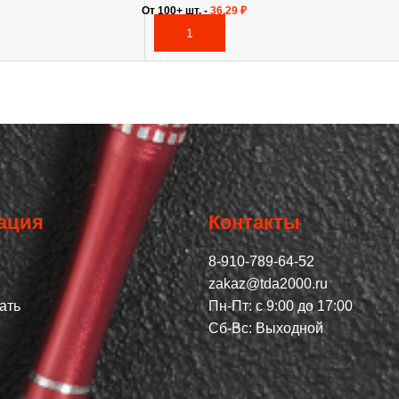
От 100+ шт. -
36,29
₽
В КОРЗИНУ
ация
Контакты
8-910-789-64-52
zakaz@tda2000.ru
ать
Пн-Пт: с 9:00 до 17:00
Сб-Вс: Выходной