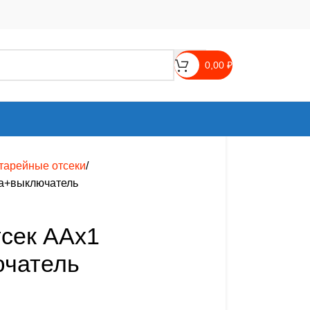
0,00
₽
тарейные отсеки
а+выключатель
сек AAx1
чатель