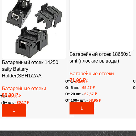
Батарейный отсек 18650х1
smt (плоские выводы)
Батарейный отсек 14250
safty Battery
Батарейные отсеки
Holder(SBH1/2AA
71,00
₽
От 1 -
71,00
₽
О
От 5 шт. -
65,47
₽
О
Батарейные отсеки
От 20 шт. -
62,57
₽
86,00
₽
т 1 -
86,00
₽
От 100+ шт. -
58,95
₽
т 5+ шт. -
80,17
₽
В КОРЗИНУ
В КОРЗИНУ