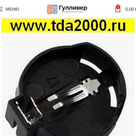
0
МЕНЮ
0,00