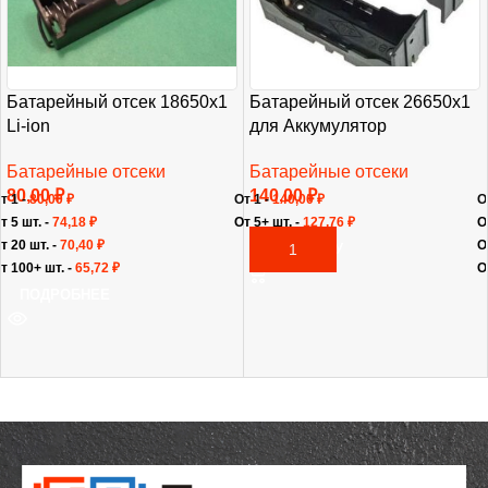
Батарейный отсек 18650х1
Батарейный отсек 26650х1
Li-ion
для Аккумулятор
Батарейные отсеки
Батарейные отсеки
80,00
₽
140,00
₽
т 1 -
80,00
₽
От 1 -
140,00
₽
О
т 5 шт. -
74,18
₽
От 5+ шт. -
127,76
₽
О
т 20 шт. -
70,40
₽
О
В КОРЗИНУ
т 100+ шт. -
65,72
₽
О
ПОДРОБНЕЕ