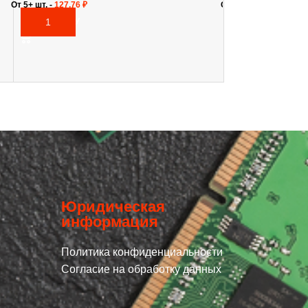
От 5+ шт. -
127,76
₽
От 5+ шт. -
29,20
₽
В КОРЗИНУ
В КОРЗИНУ
Юридическая
информация
Политика конфиденциальности
Согласие на обработку данных