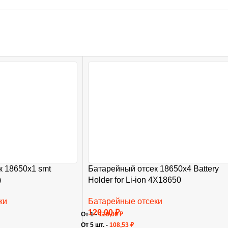
к 18650х1 smt
Батарейный отсек 18650х4 Battery
)
Holder for Li-ion 4X18650
ки
Батарейные отсеки
120,00
₽
От 1 -
120,00
₽
От 5 шт. -
108,53
₽