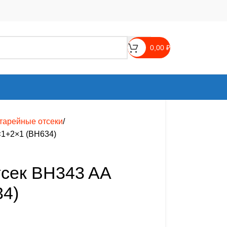
0,00
₽
тарейные отсеки
×1+2×1 (BH634)
тсек BH343 AA
34)