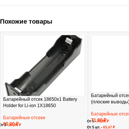
Похожие товары
Батарейный отсе
Батарейный отсек 18650х1 Battery
(плоские выводы
Holder for Li-ion 1X18650
Батарейные отсе
Батарейные отсеки
71,00
₽
От 1 -
71,00
₽
80,00
₽
От 1 -
80,00
₽
От 5 шт. -
65,47
₽