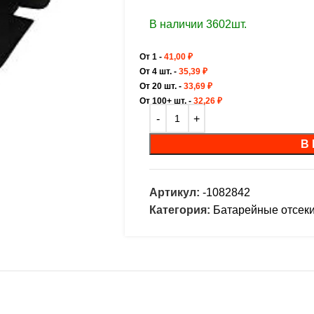
В наличии 3602шт.
От 1 -
41,00
₽
От 4 шт. -
35,39
₽
От 20 шт. -
33,69
₽
От 100+ шт. -
32,26
₽
В
Артикул:
-1082842
Категория:
Батарейные отсек