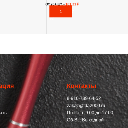
От 20+ шт. -
101,21
₽
В КОРЗИНУ
ация
Контакты
8-910-789-64-52
zakaz@tda2000.ru
ать
Пн-Пт: с 9:00 до 17:00
Сб-Вс: Выходной