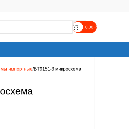
0,00
₽
емы импортные
BT9151-3 микросхема
росхема