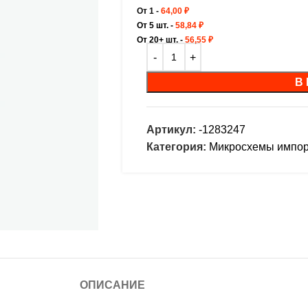
От 1 -
64,00
₽
От 5 шт. -
58,84
₽
От 20+ шт. -
56,55
₽
В
Артикул:
-1283247
Категория:
Микросхемы импо
ОПИСАНИЕ