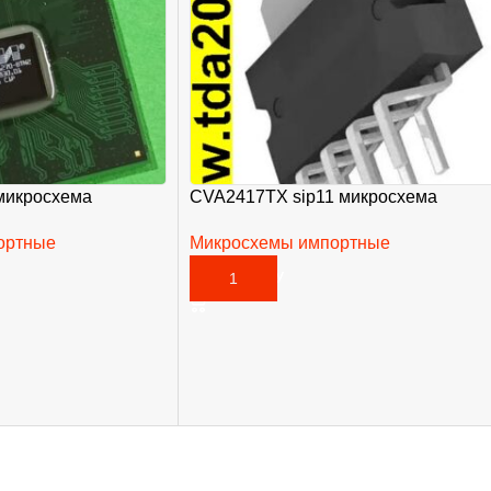
микросхема
CVA2417TX sip11 микросхема
ортные
Микросхемы импортные
465,00
₽
В КОРЗИНУ