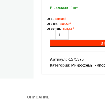
В наличии 11шт.
От 1 -
880,00
₽
От 3 шт. -
850,23
₽
От 10+ шт. -
808,73
₽
В
Артикул:
-1575375
Категория:
Микросхемы импо
ОПИСАНИЕ