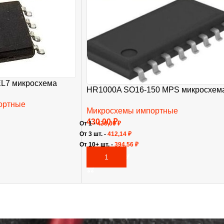
L7 микросхема
HR1000A SO16-150 MPS микросхем
ортные
Микросхемы импортные
430,00
₽
От 1 -
430,00
₽
От 3 шт. -
412,14
₽
От 10+ шт. -
394,56
₽
В КОРЗИНУ