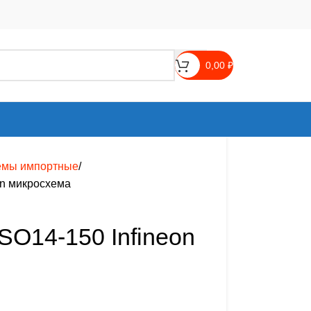
0,00
₽
емы импортные
on микросхема
O14-150 Infineon