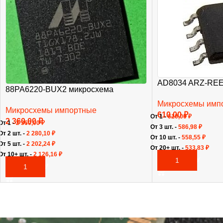
AD8034 ARZ-REE
88PA6220-BUX2 микросхема
Микросхемы имп
Микросхемы импортные
610,00
₽
От 1 -
610,00
₽
2 360,00
₽
От 1 -
2 360,00
₽
От 3 шт. -
586,98
₽
От 2 шт. -
2 280,10
₽
От 10 шт. -
558,55
₽
От 5 шт. -
2 202,24
₽
От 20+ шт. -
533,83
₽
От 10+ шт. -
2 126,16
₽
В КОРЗИНУ
В КОРЗИНУ