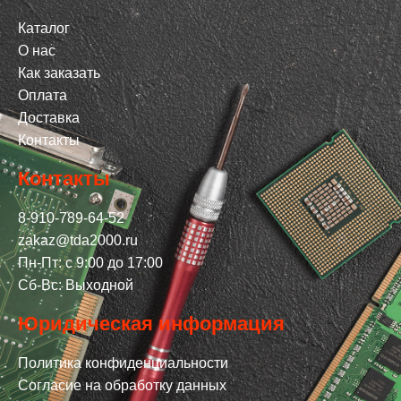
Каталог
О нас
Как заказать
Оплата
Доставка
Контакты
Контакты
8-910-789-64-52
zakaz@tda2000.ru
Пн-Пт: с 9:00 до 17:00
Сб-Вс: Выходной
Юридическая информация
Политика конфиденциальности
Согласие на обработку данных