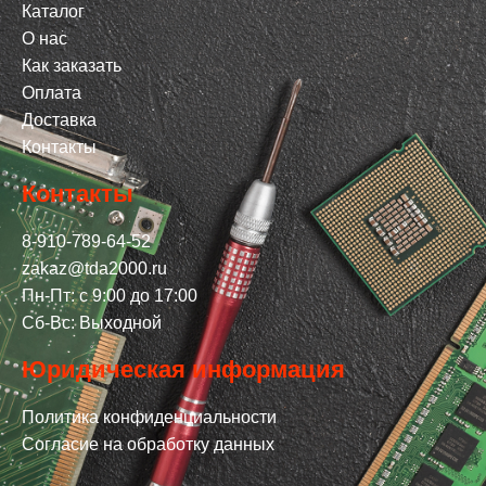
Каталог
О нас
Как заказать
Оплата
Доставка
Контакты
Контакты
8-910-789-64-52
zakaz@tda2000.ru
Пн-Пт: с 9:00 до 17:00
Сб-Вс: Выходной
Юридическая информация
Политика конфиденциальности
Согласие на обработку данных