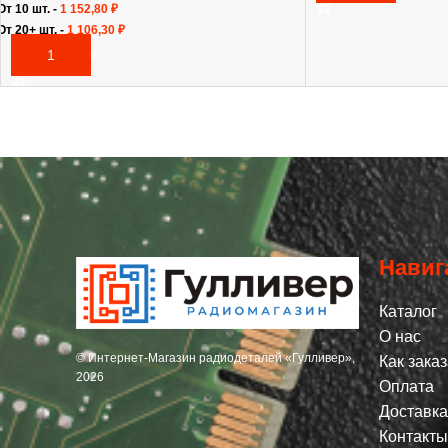
От 10 шт. -
1 152,80
₽
От 20+ шт. -
1 106,30
₽
В КОРЗИНУ
Навиг
Каталог
О нас
© Интернет-Магазин радиодеталей «Гулливер»,
Как заказ
2026
Оплата
Доставка
Контакты