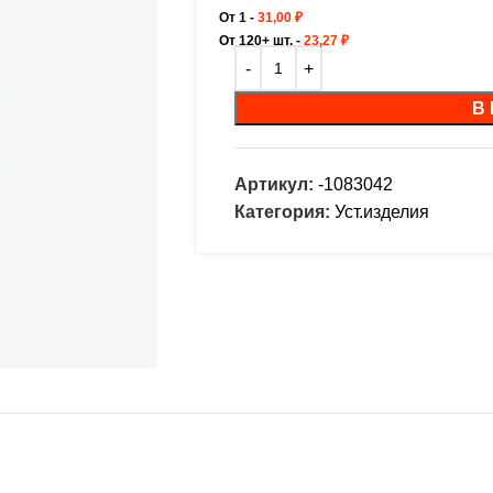
От 1 -
31,00
₽
От 120+ шт. -
23,27
₽
В
Артикул:
-1083042
Категория:
Уст.изделия