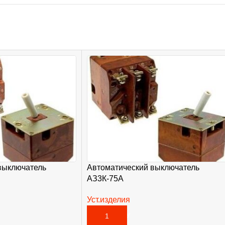
выключатель
Автоматический выключатель
АЗ3К-75А
Уст.изделия
3 665,00
₽
В КОРЗИНУ