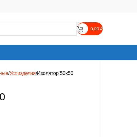
0,00
₽
ные
Уст.изделия
Изолятор 50х50
0