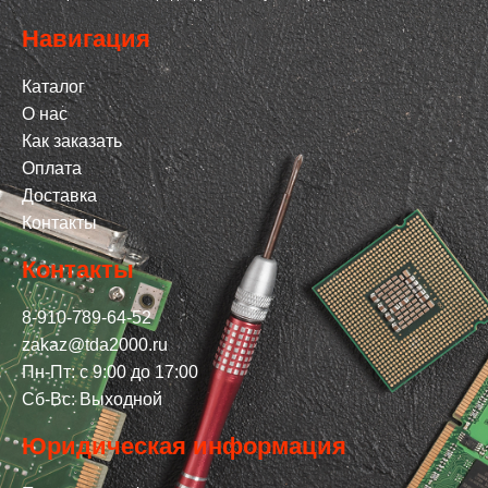
Навигация
Каталог
О нас
Как заказать
Оплата
Доставка
Контакты
Контакты
8-910-789-64-52
zakaz@tda2000.ru
Пн-Пт: с 9:00 до 17:00
Сб-Вс: Выходной
Юридическая информация