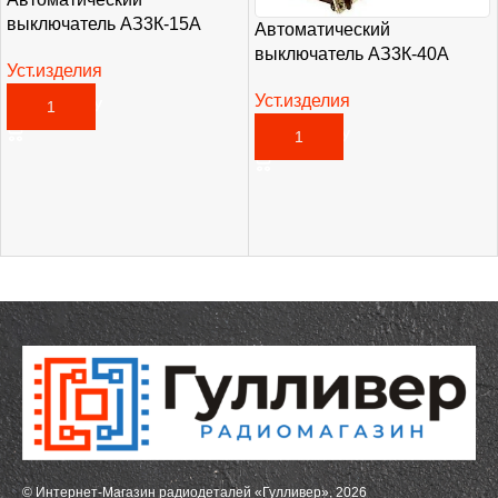
выключатель АЗ3К-15А
Автоматический
выключатель АЗ3К-40А
Уст.изделия
3 255,00
₽
Уст.изделия
В КОРЗИНУ
1 675,00
₽
В КОРЗИНУ
© Интернет-Магазин радиодеталей «Гулливер», 2026