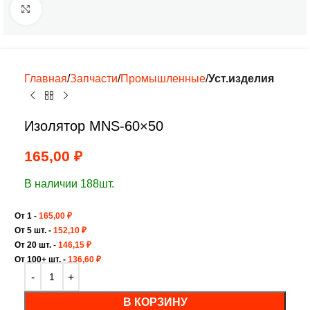
Нажмите, чтобы увеличить
Главная
Запчасти
Промышленные
Уст.изделия
Изолятор MNS-60×50
165,00
₽
В наличии 188шт.
От 1 -
165,00
₽
От 5 шт. -
152,10
₽
От 20 шт. -
146,15
₽
От 100+ шт. -
136,60
₽
В КОРЗИНУ