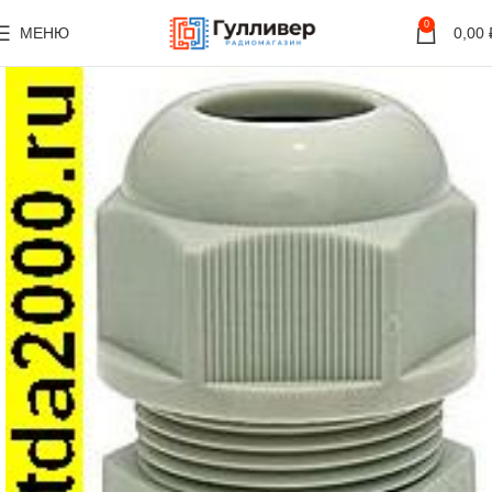
0
МЕНЮ
0,00