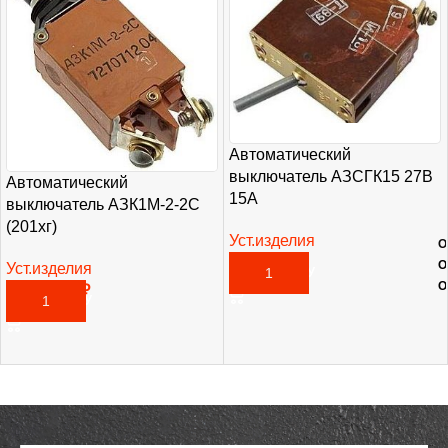
Автоматический
выключатель АЗСГК15 27В
Автоматический
15А
выключатель АЗК1М-2-2С
(201хг)
Уст.изделия
О
2 665,00
₽
О
Уст.изделия
В КОРЗИНУ
О
13 825,00
₽
В КОРЗИНУ