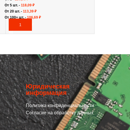
От 5 шт. -
118,09
₽
От 20 шт. -
113,39
₽
От 100+ шт. -
106,69
₽
В КОРЗИНУ
Юридическая
информация
Политика конфиденциальности
Согласие на обработку данных