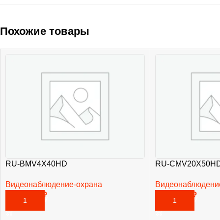
Похожие товары
RU-BMV4X40HD
RU-CMV20X50H
Видеонаблюдение-охрана
Видеонаблюдени
11 265,00
₽
21 675,00
₽
В КОРЗИНУ
В КОРЗИНУ