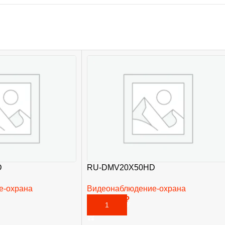
D
RU-DMV20X50HD
е-охрана
Видеонаблюдение-охрана
20 310,00
₽
В КОРЗИНУ