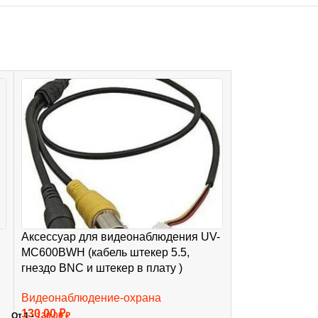
Аксессуар для видеонаблюдения UV-
Видеокамера 
MC600BWH (кабель штекер 5.5,
Видеонаблюде
гнездо BNC и штекер в плату )
4 595,00
₽
В КОРЗИНУ
Видеонаблюдение-охрана
130,00
₽
От 1 -
130,00
₽