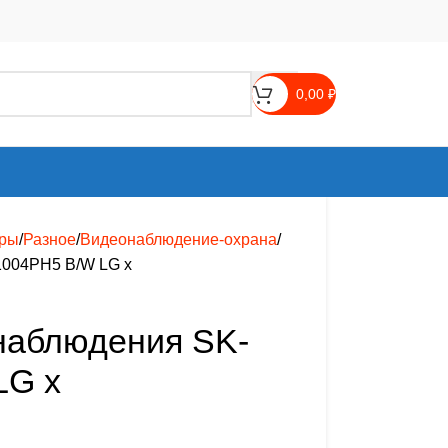
0,00
₽
ары
Разное
Видеонаблюдение-охрана
1004PH5 B/W LG х
наблюдения SK-
LG х