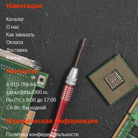
Навигация
Каталог
О нас
Как заказать
Оплата
Доставка
Контакты
Контакты
8-910-789-64-52
zakaz@tda2000.ru
Пн-Пт: с 9:00 до 17:00
Сб-Вс: Выходной
Юридическая информация
Политика конфиденциальности