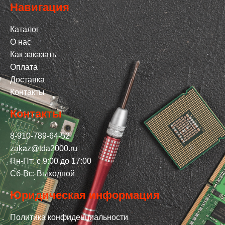
Навигация
Каталог
О нас
Как заказать
Оплата
Доставка
Контакты
Контакты
8-910-789-64-52
zakaz@tda2000.ru
Пн-Пт: с 9:00 до 17:00
Сб-Вс: Выходной
Юридическая информация
Политика конфиденциальности