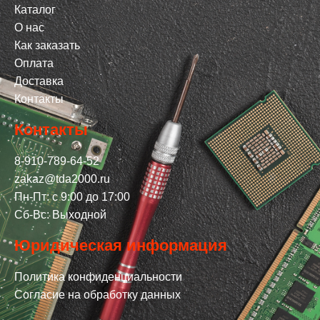
Каталог
О нас
Как заказать
Оплата
Доставка
Контакты
Контакты
8-910-789-64-52
zakaz@tda2000.ru
Пн-Пт: с 9:00 до 17:00
Сб-Вс: Выходной
Юридическая информация
Политика конфиденциальности
Согласие на обработку данных