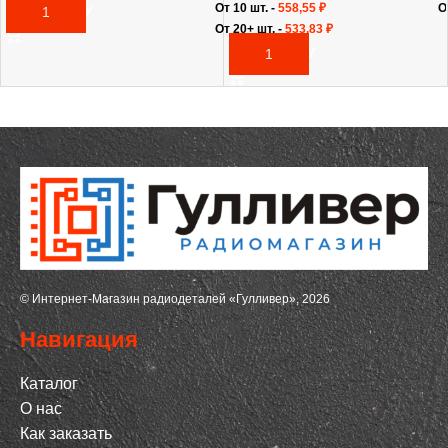
От 10 шт. -
558,55
₽
О
В КОРЗИНУ
От 20+ шт. -
533,83
₽
В КОРЗИНУ
© Интернет-Магазин радиодеталей «Гулливер», 2026
Навигация
Каталог
О нас
Как заказать