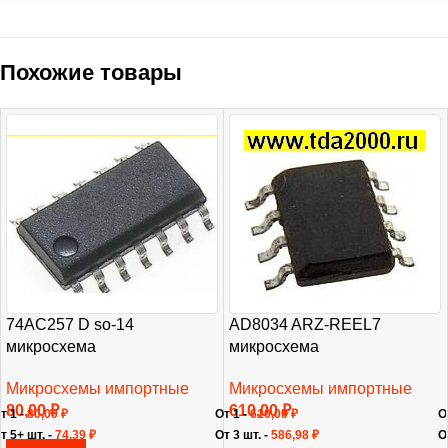
Похожие товары
74AC257 D so-14
AD8034 ARZ-REEL7
микросхема
микросхема
Микросхемы импортные
Микросхемы импортные
80,00
₽
610,00
₽
т 1 -
80,00
₽
От 1 -
610,00
₽
О
т 5+ шт. -
74,39
₽
От 3 шт. -
586,98
₽
О