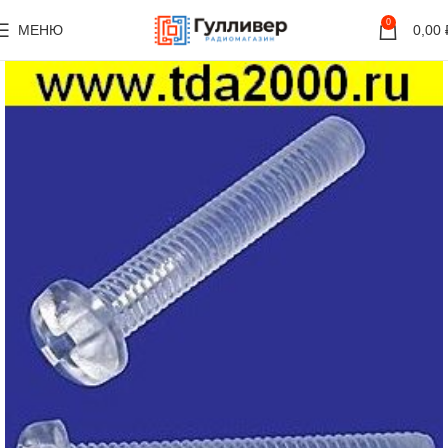
0
МЕНЮ
0,00