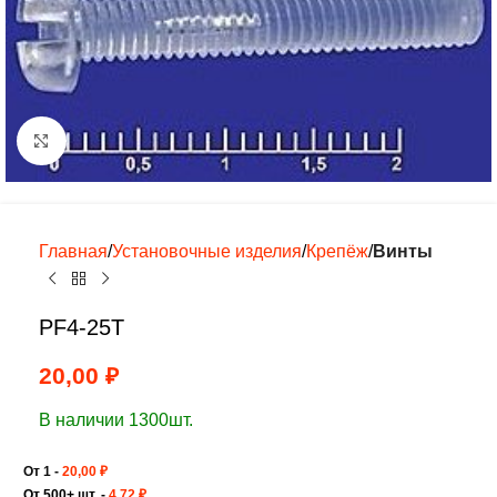
Нажмите, чтобы увеличить
Главная
Установочные изделия
Крепёж
Винты
PF4-25T
20,00
₽
В наличии 1300шт.
От 1 -
20,00
₽
От 500+ шт. -
4,72
₽