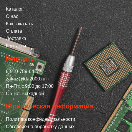
Каталог
О нас
Как заказать
Оплата
Доставка
Контакты
Контакты
8-910-789-64-52
zakaz@tda2000.ru
Пн-Пт: с 9:00 до 17:00
Сб-Вс: Выходной
Юридическая информация
Политика конфиденциальности
Согласие на обработку данных