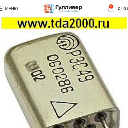
0
МЕНЮ
0,00