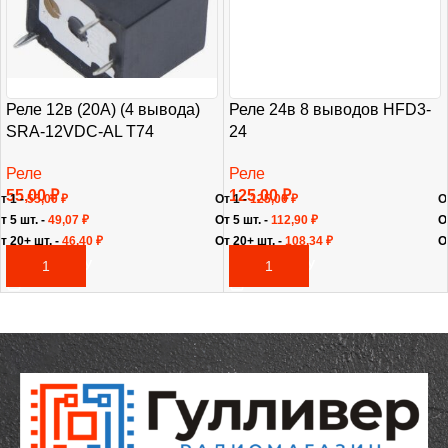
Реле 12в (20А) (4 вывода)
Реле 24в 8 выводов HFD3-
SRA-12VDC-AL T74
24
Реле
Реле
55,00
₽
125,00
₽
т 1 -
55,00
₽
От 1 -
125,00
₽
О
т 5 шт. -
49,07
₽
От 5 шт. -
112,90
₽
О
т 20+ шт. -
46,40
₽
От 20+ шт. -
108,34
₽
О
В КОРЗИНУ
В КОРЗИНУ