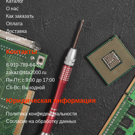
Каталог
О нас
Как заказать
Оплата
Доставка
Контакты
Контакты
8-910-789-64-52
zakaz@tda2000.ru
Пн-Пт: с 9:00 до 17:00
Сб-Вс: Выходной
Юридическая информация
Политика конфиденциальности
Согласие на обработку данных