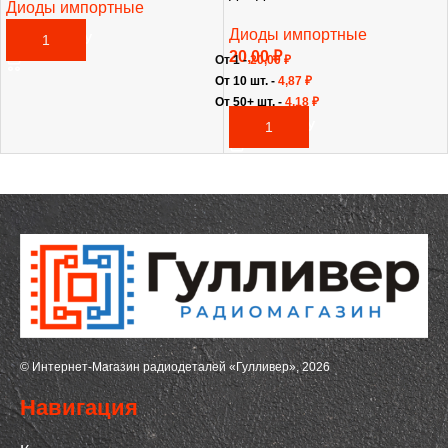
Диоды импортные
20,00
₽
Диоды импортные
В КОРЗИНУ
20,00
₽
От 1 -
20,00
₽
От 10 шт. -
4,87
₽
От 50+ шт. -
4,18
₽
В КОРЗИНУ
© Интернет-Магазин радиодеталей «Гулливер», 2026
Навигация