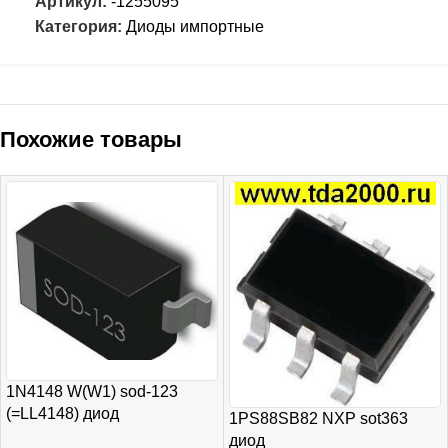
Артикул:
-1255095
Категория:
Диоды импортные
Похожие товары
1N4148 W(W1) sod-123
(=LL4148) диод
1PS88SB82 NXP sot363
диод