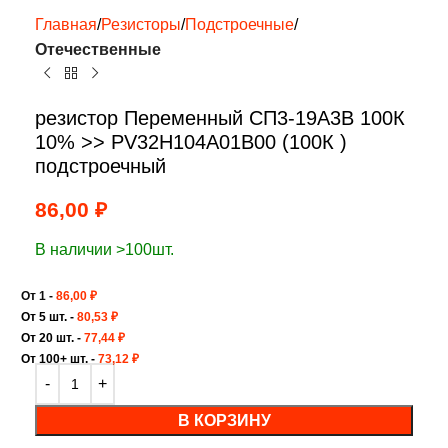
Главная
Резисторы
Подстроечные
Отечественные
резистор Переменный СП3-19А3В 100К
10% >> PV32H104A01B00 (100К )
подстроечный
86,00
₽
В наличии >100шт.
От 1 -
86,00
₽
От 5 шт. -
80,53
₽
От 20 шт. -
77,44
₽
От 100+ шт. -
73,12
₽
В КОРЗИНУ