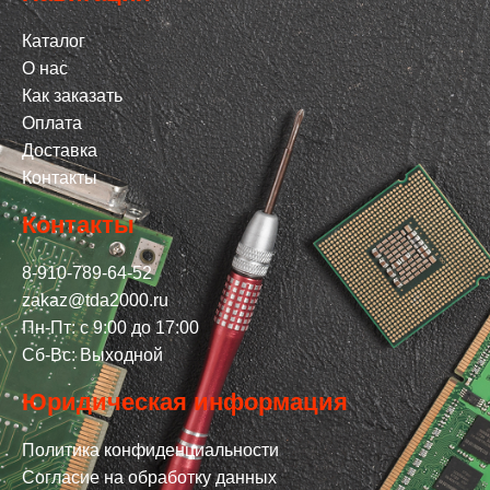
Каталог
О нас
Как заказать
Оплата
Доставка
Контакты
Контакты
8-910-789-64-52
zakaz@tda2000.ru
Пн-Пт: с 9:00 до 17:00
Сб-Вс: Выходной
Юридическая информация
Политика конфиденциальности
Согласие на обработку данных