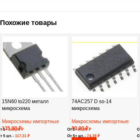
Похожие товары
15N60 to220 металл
74AC257 D so-14
микросхема
микросхема
Микросхемы импортные
Микросхемы импортные
135,00
₽
80,00
₽
т 1 -
135,00
₽
От 1 -
80,00
₽
О
т 5 шт. -
117,31
₽
От 5+ шт. -
74,39
₽
О