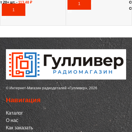
т 20+ шт. -
113,48
₽
О
В КОРЗИНУ
О
В КОРЗИНУ
© Интернет-Магазин радиодеталей «Гулливер», 2026
Навигация
Каталог
О нас
Как заказать