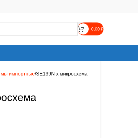
0,00
₽
емы импортные
SE139N х микросхема
росхема