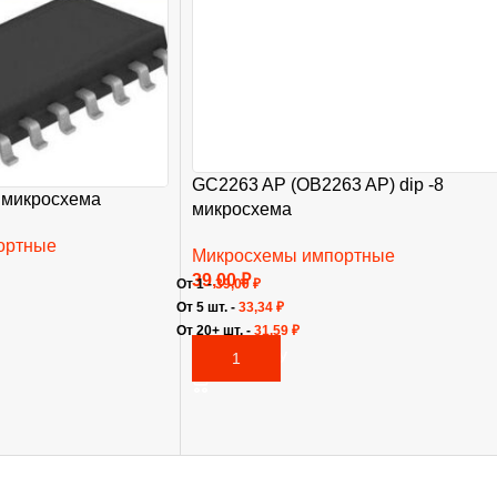
GC2263 AP (OB2263 AP) dip -8
 микросхема
микросхема
ортные
Микросхемы импортные
39,00
₽
От 1 -
39,00
₽
От 5 шт. -
33,34
₽
От 20+ шт. -
31,59
₽
В КОРЗИНУ