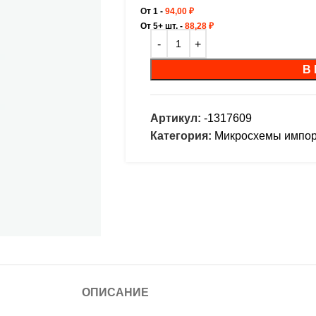
От 1 -
94,00
₽
От 5+ шт. -
88,28
₽
В
Артикул:
-1317609
Категория:
Микросхемы импо
ОПИСАНИЕ