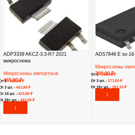
ADP3339 AKCZ-3.3-R7 2021
ADS7846 E so-16
микросхема
Микросхемы имп
Микросхемы импортные
290,00
₽
От 1 -
290,00
₽
465,00
₽
От 3 шт. -
273,65
₽
От 1 -
465,00
₽
От 10+ шт. -
263,32
₽
От 3 шт. -
443,86
₽
От 10 шт. -
423,90
₽
В КОРЗИНУ
От 20+ шт. -
403,94
₽
В КОРЗИНУ