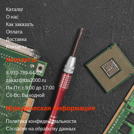
Каталог
О нас
Как заказать
Оплата
Доставка
Контакты
Контакты
8-910-789-64-52
zakaz@tda2000.ru
Пн-Пт: с 9:00 до 17:00
Сб-Вс: Выходной
Юридическая информация
Политика конфиденциальности
Согласие на обработку данных