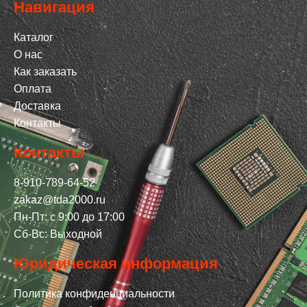
Навигация
Каталог
О нас
Как заказать
Оплата
Доставка
Контакты
Контакты
8-910-789-64-52
zakaz@tda2000.ru
Пн-Пт: с 9:00 до 17:00
Сб-Вс: Выходной
Юридическая информация
Политика конфиденциальности