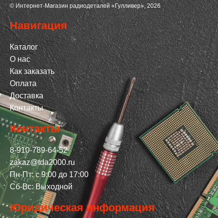
© Интернет-Магазин радиодеталей «Гулливер», 2026
Навигация
Каталог
О нас
Как заказать
Оплата
Доставка
Контакты
Контакты
8-910-789-64-52
zakaz@tda2000.ru
Пн-Пт: с 9:00 до 17:00
Сб-Вс: Выходной
Юридическая информация