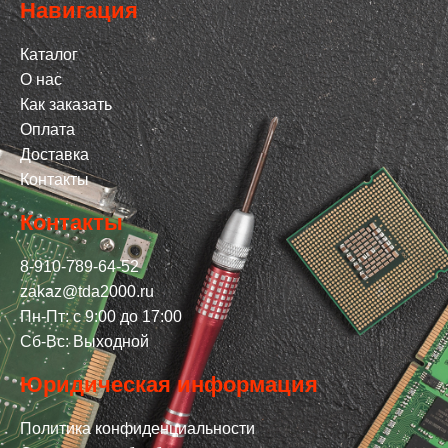
Навигация
Каталог
О нас
Как заказать
Оплата
Доставка
Контакты
Контакты
8-910-789-64-52
zakaz@tda2000.ru
Пн-Пт: с 9:00 до 17:00
Сб-Вс: Выходной
Юридическая информация
Политика конфиденциальности