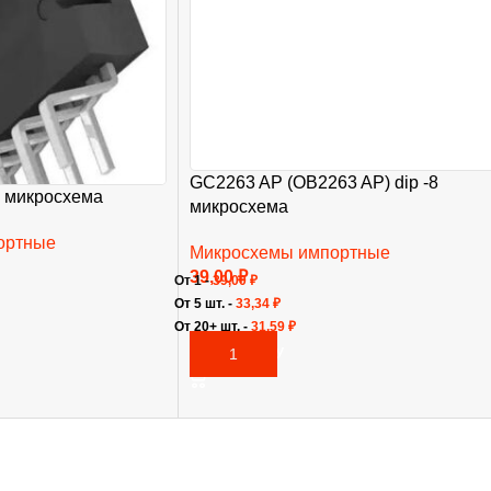
GC2263 AP (OB2263 AP) dip -8
 микросхема
микросхема
ортные
Микросхемы импортные
39,00
₽
От 1 -
39,00
₽
От 5 шт. -
33,34
₽
От 20+ шт. -
31,59
₽
В КОРЗИНУ