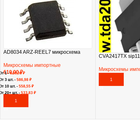
AD8034 ARZ-REEL7 микросхема
CVA2417TX sip11
Микросхемы импортные
Микросхемы имп
610,00
₽
От 1 -
610,00
₽
465,00
₽
В КОРЗИНУ
От 3 шт. -
586,98
₽
От 10 шт. -
558,55
₽
От 20+ шт. -
533,83
₽
В КОРЗИНУ