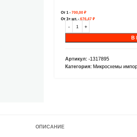
От 1 -
700,00
₽
От 3+ шт. -
676,47
₽
В
Артикул:
-1317895
Категория:
Микросхемы импо
ОПИСАНИЕ