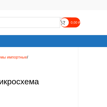
0,00
₽
емы импортные
икросхема