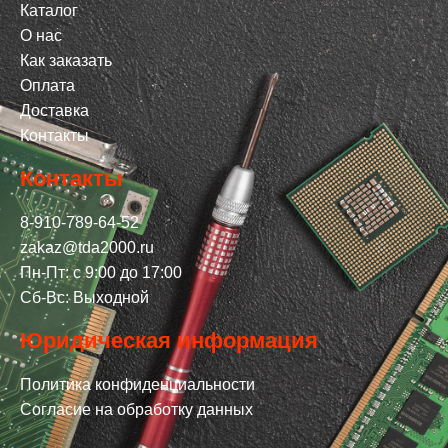
Каталог
О нас
Как заказать
Оплата
Доставка
Контакты
Контакты
8-910-789-64-52
zakaz@tda2000.ru
Пн-Пт: с 9:00 до 17:00
Сб-Вс: Выходной
Юридическая информация
Политика конфиденциальности
Согласие на обработку данных