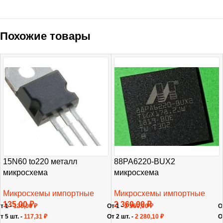
Похожие товары
15N60 to220 металл
88PA6220-BUX2
микросхема
микросхема
Микросхемы импортные
Микросхемы импортные
135,00
₽
2 360,00
₽
т 1 -
135,00
₽
От 1 -
2 360,00
₽
О
т 5 шт. -
117,31
₽
От 2 шт. -
2 280,10
₽
О