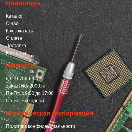
Навигация
Каталог
О нас
Как заказать
Оплата
Доставка
Контакты
Контакты
8-910-789-64-52
zakaz@tda2000.ru
Пн-Пт: с 9:00 до 17:00
Сб-Вс: Выходной
Юридическая информация
Политика конфиденциальности