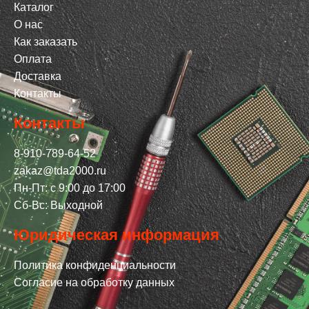
Каталог
О нас
Как заказать
Оплата
Доставка
Контакты
Контакты
8-910-789-64-52
zakaz@tda2000.ru
Пн-Пт: с 9:00 до 17:00
Сб-Вс: Выходной
Юридическая информация
Политика конфиденциальности
Согласие на обработку данных