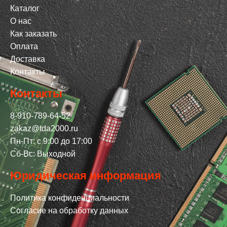
Каталог
О нас
Как заказать
Оплата
Доставка
Контакты
Контакты
8-910-789-64-52
zakaz@tda2000.ru
Пн-Пт: с 9:00 до 17:00
Сб-Вс: Выходной
Юридическая информация
Политика конфиденциальности
Согласие на обработку данных