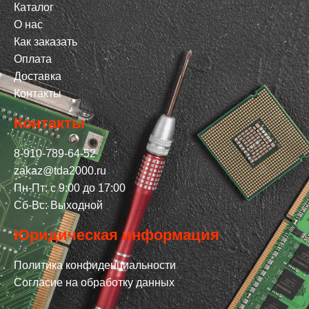
Каталог
О нас
Как заказать
Оплата
Доставка
Контакты
Контакты
8-910-789-64-52
zakaz@tda2000.ru
Пн-Пт: с 9:00 до 17:00
Сб-Вс: Выходной
Юридическая информация
Политика конфиденциальности
Согласие на обработку данных