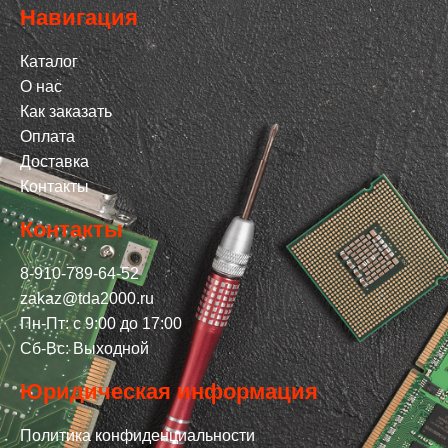
Навигация
Каталог
О нас
Как заказать
Оплата
Доставка
Контакты
Контакты
8-910-789-64-52
zakaz@tda2000.ru
Пн-Пт: с 9:00 до 17:00
Сб-Вс: Выходной
Юридическая информация
Политика конфиденциальности